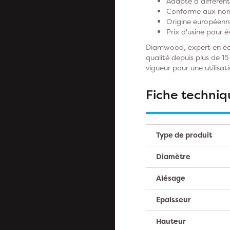
Adapté à différents
Conforme aux norme
Origine européenne
Prix d'usine pour é
Diamwood, expert en équi
qualité depuis plus de 15
vigueur pour une utilisat
Fiche techniq
Type de produit
Diamètre
Alésage
Epaisseur
Hauteur