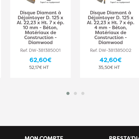
Disque Diamant à
Disque Diamant à
Déjointoyer D. 125 x
Déjointoyer D. 125 x
Al. 22,23 x Ht. 7 x ép.
Al. 22,23 x Ht. 7 x ép.
10 mm - Béton,
4 mm - Béton,
Matériaux de
Matériaux de
Construction -
Construction -
Diamwood
Diamwood
Ref. DW-381385001
Ref. DW-381385002
62,60€
42,60€
52,17€ HT
35,50€ HT
MON COMPTE
PRESTA'D