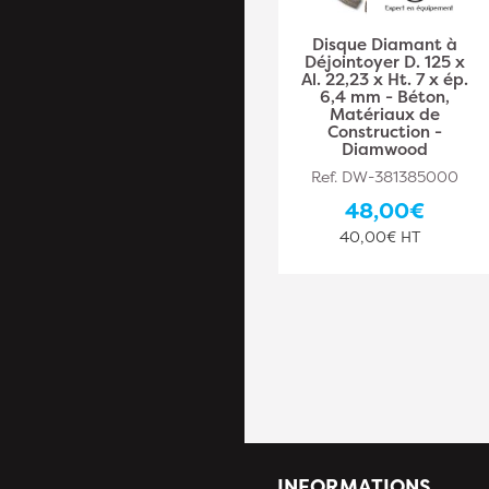
Disque diamant à
Disque Diamant à
déjointoyer D. 230 x
Déjointoyer D. 125 x
Al. 22,23 x Ht. 7 x ép.
Al. 22,23 x Ht. 7 x ép.
10 mm - béton,
6,4 mm - Béton,
matériaux de
Matériaux de
construction -
Construction -
Diamwood
Diamwood
Ref. DW-381385008
Ref. DW-381385000
134,50€
48,00€
112,08€ HT
40,00€ HT
INFORMATIONS