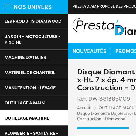
NOS UNIVERS
PRESTA'DIAM PROPOSE DES PRODU
LES PRODUITS DIAMWOOD
JARDIN - MOTOCULTURE -
PISCINE
NOUVEAUTÉS
PROMO
MACHINE D'ATELIER
Disque Diamant à
MATERIEL DE CHANTIER
x Ht. 7 x ép. 4 
Construction -
MANUTENTION - LEVAGE
Ref. DW-381385009
OUTILLAGE A MAIN
Accueil
OUTILLAGE MACH
Disque Diamant à Déjointoyer D.
OUTILLAGE MACHINE
Construction - Diamwood
PLOMBERIE - SANITAIRE -