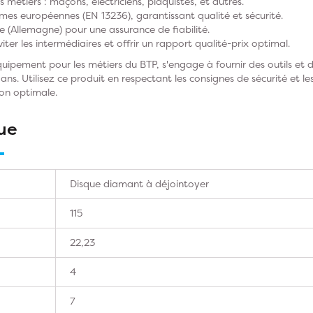
 métiers : maçons, électriciens, plaquistes, et autres.
s européennes (EN 13236), garantissant qualité et sécurité.
 (Allemagne) pour une assurance de fiabilité.
viter les intermédiaires et offrir un rapport qualité-prix optimal.
pement pour les métiers du BTP, s'engage à fournir des outils et 
 ans. Utilisez ce produit en respectant les consignes de sécurité et
ion optimale.
ue
Disque diamant à déjointoyer
115
22,23
4
7