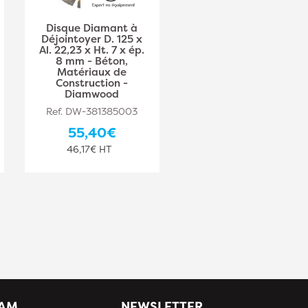
Disque Diamant à
Disque diamant à
Déjointoyer D. 125 x
déjointoyer D. 180 x
Al. 22,23 x Ht. 7 x ép.
Al. 22,23 x Ht. 7 x ép.
8 mm - Béton,
6,4 mm - béton,
Matériaux de
matériaux de
Construction -
construction -
Diamwood
Diamwood
Ref. DW-381385003
Ref. DW-381385004
55,40€
76,60€
46,17€ HT
63,83€ HT
IAM
NEWSLETTER