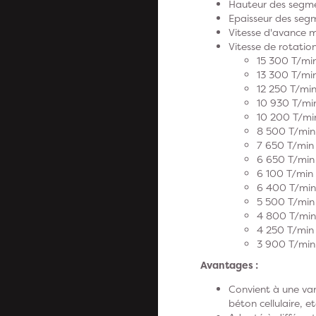
Hauteur des segme
Epaisseur des seg
Vitesse d'avance 
Vitesse de rotatio
15 300 T/mi
13 300 T/min
12 250 T/min
10 930 T/mi
10 200 T/mi
8 500 T/min
7 650 T/min
6 650 T/min
6 100 T/min
6 400 T/min
5 500 T/min
4 800 T/min
4 250 T/min
3 900 T/min
Avantages :
Convient à une vari
béton cellulaire, et