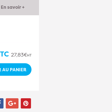
En savoir +
TC
27,83€
HT
 AU PANIER