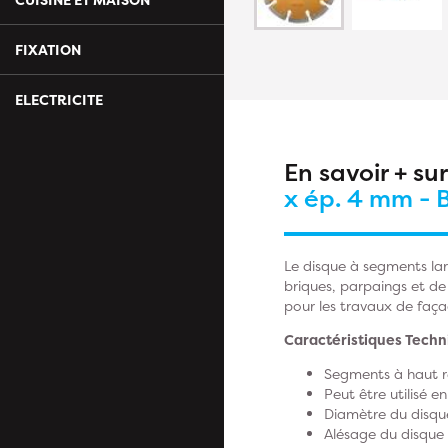
FIXATION
ELECTRICITE
En savoir + su
x ép. 4 mm - 
Le disque à segments lar
briques, parpaings et de
pour les travaux de faça
Caractéristiques Techn
Segments à haut 
Peut être utilisé 
Diamètre du disqu
Alésage du disque