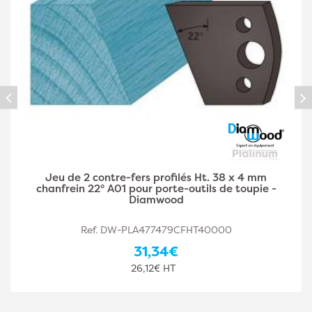
Jeu de 2 contre-fers profilés Ht. 38 x 4 mm double
congé A03 pour porte-outils de toupie - Diamwood
Ref. DW-PLA477479CFHT40002
31,34€
26,12€ HT