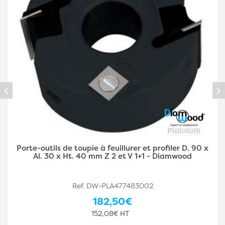
Porte-outils de toupie à feuillurer et profiler D. 100
x Al. 30 x Ht. 50 mm Z 2 et V 1+1 - Diamwood
Ref. DW-PLA477483004
163,00€
135,83€ HT