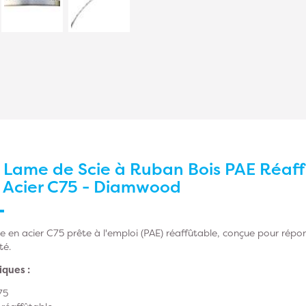
r
Lame de Scie à Ruban Bois PAE Réaff
- Acier C75 - Diamwood
e en acier C75 prête à l'emploi (PAE) réaffûtable, conçue pour rép
té.
iques :
75