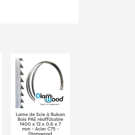
Lame de Scie à Ruban
Lame de Scie à Ruban
Bois PAE réaffûtable
Bois PAE Réaffûtable
1400 x 12 x 0,6 x 7
1400 x 15 x 0,6 x 7
mm - Acier C75 -
mm - Acier C75 -
Diamwood
Diamwood