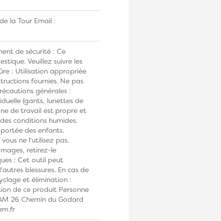
e la Tour Email :
ent de sécurité : Ce
tique. Veuillez suivre les
ûre : Utilisation appropriée
tructions fournies. Ne pas
Précautions générales :
duelle (gants, lunettes de
one de travail est propre et
s des conditions humides.
 portée des enfants.
vous ne l'utilisez pas.
mmages, retirez-le
ues : Cet outil peut
autres blessures. En cas de
clage et élimination :
tion de ce produit Personne
DIAM 26 Chemin du Godard
am.fr