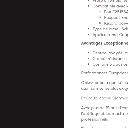
Prête à l'emploi et
Compatible avec le
Fox F28186
Peugeot En
Record pow
Type de lame : Sci
Applications : Cou
Avantages Exceptionnel
Dentée, avoyée, a
Grande résistance 
Conforme aux norm
Performances Européenne
Optez pour la qualité eu
aux normes les plus exige
Pourquoi choisir Diamw
Avec plus de 15 ans d'ex
l'outillage et les machin
professionnels.