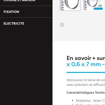
FIXATION
ELECTRICITE
En savoir + su
x 0,6 x 7 mm 
Découvrez la lame de sci
avec précision et efficaci
Caractéristiques Techn
Matériau : Acier C