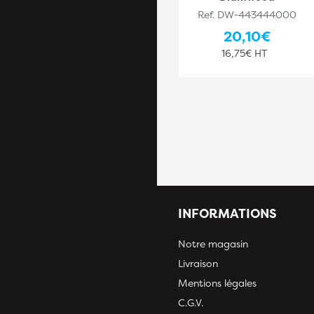
Ref. DW-443444009
Ref. DW-443444000
27,10€
20,10€
22,58€ HT
16,75€ HT
INFORMATIONS
Notre magasin
Livraison
Mentions légales
C.G.V.