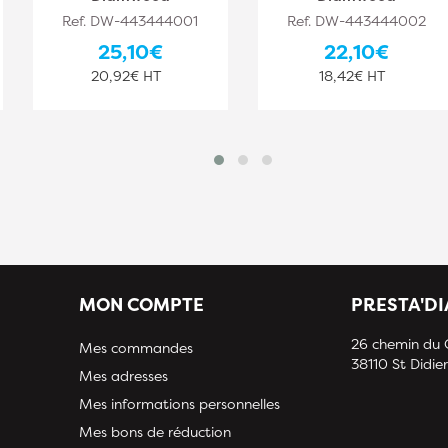
Ref. DW-443444001
Ref. DW-443444002
25,10€
22,10€
20,92€ HT
18,42€ HT
MON COMPTE
PRESTA'D
26 chemin du
Mes commandes
38110 St Didier
Mes adresses
Mes informations personnelles
Mes bons de réduction