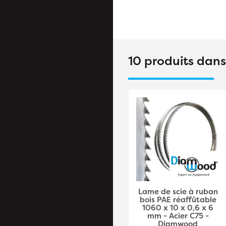
10 produits dan
Lame de Scie à Ruban
Lame de scie à ruban
Bois PAE Réaffûtable
bois PAE réaffûtable
1490 x 6 x 0,5 x 4 mm
1060 x 10 x 0,6 x 6
- Acier C75 -
mm - Acier C75 -
Diamwood
Diamwood