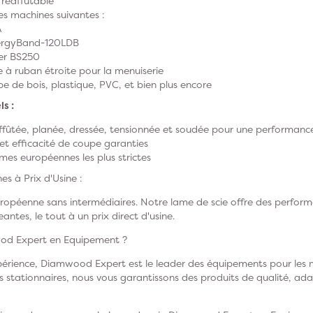
 réaffûtable
s machines suivantes :
A
ergyBand-120LDB
er BS250
e à ruban étroite pour la menuiserie
pe de bois, plastique, PVC, et bien plus encore
s :
ffûtée, planée, dressée, tensionnée et soudée pour une performanc
et efficacité de coupe garanties
es européennes les plus strictes
s à Prix d'Usine :
ropéenne sans intermédiaires. Notre lame de scie offre des perfor
antes, le tout à un prix direct d'usine.
ood Expert en Equipement ?
périence, Diamwood Expert est le leader des équipements pour les m
es stationnaires, nous vous garantissons des produits de qualité, ad