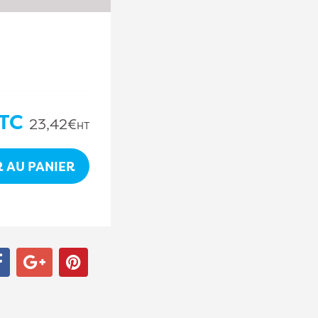
TC
23,42€
HT
 AU PANIER