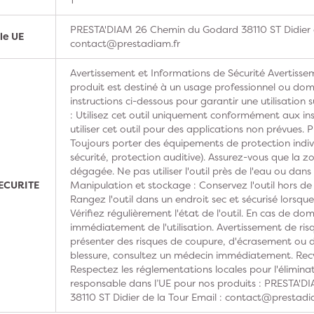
PRESTA'DIAM 26 Chemin du Godard 38110 ST Didier d
le UE
contact@prestadiam.fr
Avertissement et Informations de Sécurité Avertissem
produit est destiné à un usage professionnel ou domes
instructions ci-dessous pour garantir une utilisation s
: Utilisez cet outil uniquement conformément aux ins
utiliser cet outil pour des applications non prévues. 
Toujours porter des équipements de protection indivi
sécurité, protection auditive). Assurez-vous que la z
dégagée. Ne pas utiliser l'outil près de l'eau ou dan
ECURITE
Manipulation et stockage : Conservez l'outil hors de
Rangez l'outil dans un endroit sec et sécurisé lorsque 
Vérifiez régulièrement l'état de l'outil. En cas de do
immédiatement de l'utilisation. Avertissement de risq
présenter des risques de coupure, d'écrasement ou d'
blessure, consultez un médecin immédiatement. Recy
Respectez les réglementations locales pour l'élimina
responsable dans l’UE pour nos produits : PRESTA'
38110 ST Didier de la Tour Email : contact@prestadi