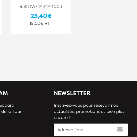
Ref. DW-443444003
Ref. DW-443444004
23,40€
27,10€
19,50€ HT
22,58€ HT
IAM
NEWSLETTER
 Godard
Inscrivez-vous pour recevoir nos
 de la Tour
actualités, promotions et bien plus
encore !