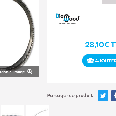
28,10€
T
AJOUTER
randir l'image
Partager ce produit