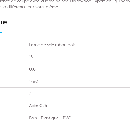
rience de coupe avec la lame de scie Diamwood Expert en Equip
 la différence par vous-même.
ue
Lame de scie ruban bois
15
0,6
1790
7
Acier C75
Bois - Plastique - PVC
1