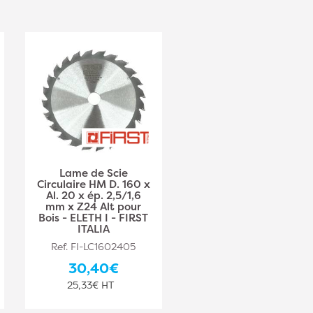
Lame de Scie
Lame de Scie
Circulaire HM D. 160 x
Circulaire HM D. 180 x
Al. 20 x ép. 2,5/1,6
Al. 30 x ép. 2,5/1,6
mm x Z24 Alt pour
mm x Z24 Alt pour
Bois - ELETH I - FIRST
Bois - ELETH I - FIRST
ITALIA
ITALIA
Ref. FI-LC1602405
Ref. FI-LC1802407
30,40€
31,00€
25,33€ HT
25,83€ HT