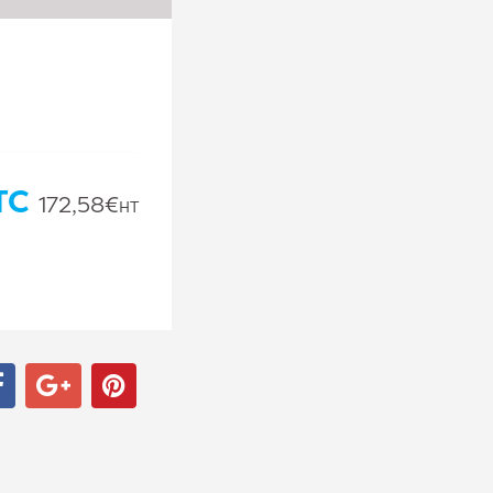
TC
172,58€
HT