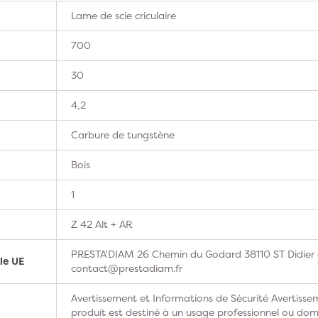
Lame de scie criculaire
700
30
4,2
Carbure de tungstène
Bois
1
Z 42 Alt + AR
PRESTA'DIAM 26 Chemin du Godard 38110 ST Didier d
le UE
contact@prestadiam.fr
Avertissement et Informations de Sécurité Avertissem
produit est destiné à un usage professionnel ou domes