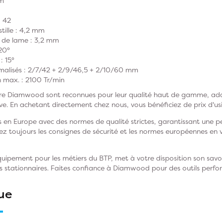
mm
: 42
tille : 4,2 mm
s de lame : 3,2 mm
20°
: 15°
rmalisés : 2/7/42 + 2/9/46,5 + 2/10/60 mm
n max. : 2100 Tr/min
aire Diamwood sont reconnues pour leur qualité haut de gamme, ada
ive. En achetant directement chez nous, vous bénéficiez de prix d'usi
 en Europe avec des normes de qualité strictes, garantissant une p
z toujours les consignes de sécurité et les normes européennes en vig
pement pour les métiers du BTP, met à votre disposition son savoir
nes stationnaires. Faites confiance à Diamwood pour des outils perfor
ue