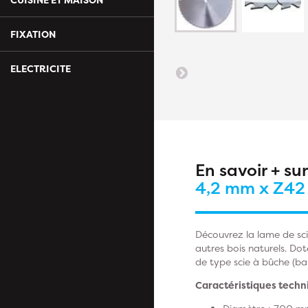
FIXATION
ELECTRICITE
En savoir + su
4,2 mm x Z42
Découvrez la lame de sci
autres bois naturels. Do
de type scie à bûche (ba
Caractéristiques techn