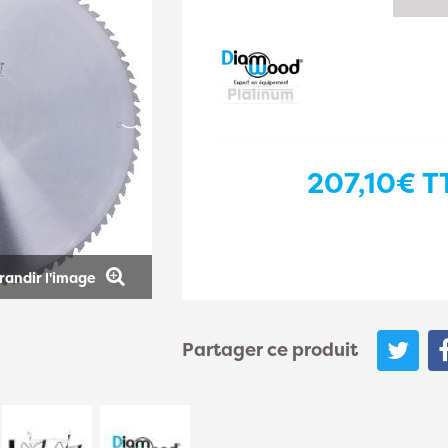
207,10€
T
randir l'image
Partager ce produit