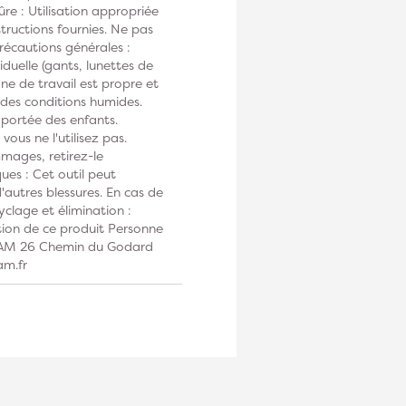
ûre : Utilisation appropriée
tructions fournies. Ne pas
Précautions générales :
duelle (gants, lunettes de
one de travail est propre et
s des conditions humides.
 portée des enfants.
vous ne l'utilisez pas.
mmages, retirez-le
ues : Cet outil peut
autres blessures. En cas de
clage et élimination :
tion de ce produit Personne
DIAM 26 Chemin du Godard
am.fr