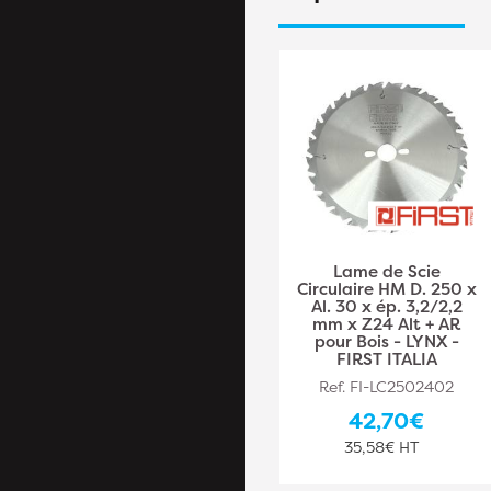
Lame de Scie
Lame de Scie
Circulaire HM Débit D.
Circulaire HM D. 250 x
600 x Al. 30 x ép. 4
Al. 30 x ép. 3,2/2,2
mm x Z40 Alt + AR -
mm x Z24 Alt + AR
Diamwood
pour Bois - LYNX -
FIRST ITALIA
Ref. DW-PLA446447001
Ref. FI-LC2502402
170,90€
42,70€
142,42€ HT
35,58€ HT