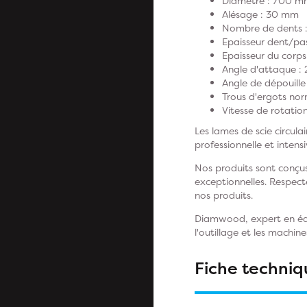
Diamètre : 700 
Alésage : 30 mm
Nombre de dents 
Epaisseur dent/pas
Epaisseur du corp
Angle d'attaque : 
Angle de dépouille 
Trous d'ergots no
Vitesse de rotatio
Les lames de scie circul
professionnelle et intens
Nos produits sont conçus
exceptionnelles. Respecte
nos produits.
Diamwood, expert en équi
l'outillage et les machi
Fiche techniq