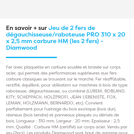
En savoir + sur
Jeu de 2 fers de
dégauchisseuse/raboteuse PRO 310 x 20
x 2,5 mm carbure HM (les 2 fers) -
Diamwood
Fer avec plaquette en carbure soudée et brasée sur corps
acier, qui permet des performances supérieures aux fers
carbure classiques se trouvant sur le marché. Fer réaffûtable,
rectifié, équilibré, pour utilisation sur machines à bois de type
raboteuse, dégauchisseuse, ou combiné (LUREM, ROBLAND,
KITY, SCHEPPACH, HOLZPROFI, JEAN L'EBENISTE, FOX,
LEMAN, HOLZMANN, BERNARDO, etc). Convient
parfaitement pour l'usinage du bois exotique (bois dur),
résineux (bois tendre) et panneaux plaqués ou dérivés de
bois. Longueur : 310 mm. Largeur : 20 mm. Epaisseur : 2,5
mm. Qualité : Carbure HM (certifié) sur corps acier. Vendu par
jeu (2pcs). Les produits Diamwood sont haut de gamme pour