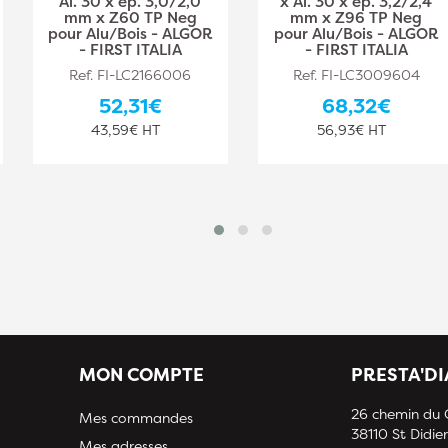
Al. 30 x ép. 3,0/2,0
x Al. 30 x ép. 3,2/2,4
mm x Z60 TP Neg
mm x Z96 TP Neg
pour Alu/Bois - ALGOR
pour Alu/Bois - ALGOR
- FIRST ITALIA
- FIRST ITALIA
Ref. FI-LC2166006
Ref. FI-LC3009604
52,31€
68,32€
43,59€ HT
56,93€ HT
MON COMPTE
PRESTA'D
26 chemin du
Mes commandes
38110 St Didier
Mes adresses