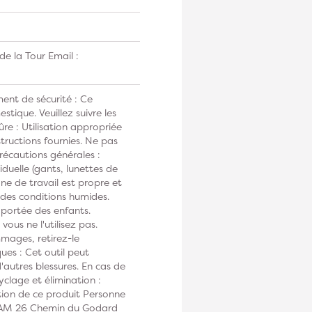
e la Tour Email :
ent de sécurité : Ce
tique. Veuillez suivre les
ûre : Utilisation appropriée
tructions fournies. Ne pas
Précautions générales :
duelle (gants, lunettes de
one de travail est propre et
s des conditions humides.
 portée des enfants.
vous ne l'utilisez pas.
mmages, retirez-le
ues : Cet outil peut
autres blessures. En cas de
clage et élimination :
tion de ce produit Personne
DIAM 26 Chemin du Godard