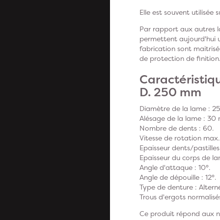
Elle est souvent utilisée
Par rapport aux autres l
permettent aujourd'hui u
fabrication sont maitrisé
de protection de finition
Caractéristiqu
D. 250 mm
Diamètre de la lame : 
Alésage de la lame : 3
Nombre de dents : 60.
Vitesse de rotation max.
Epaisseur dents/pastille
Epaisseur du corps de l
Angle d'attaque : 10°.
Angle de dépouille : 12°.
Type de denture :
Altern
Trous d'ergots normalisé
Ce produit répond aux no