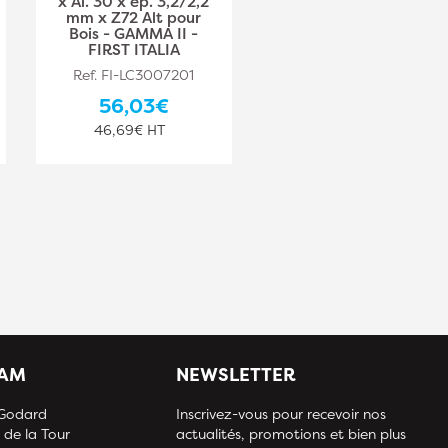
x Al. 30 x ép. 3,2/2,2
Al. 30 x ép. 3,2/2,2
mm x Z72 Alt pour
mm x Z80 Alt pour
Bois - GAMMA II -
Bois - GAMMA I -
FIRST ITALIA
FIRST ITALIA
Ref. FI-LC3007201
Ref. FI-LC2508001
56,03€
55,09€
46,69€ HT
45,91€ HT
IAM
NEWSLETTER
 Godard
Inscrivez-vous pour recevoir nos
 de la Tour
actualités, promotions et bien plus