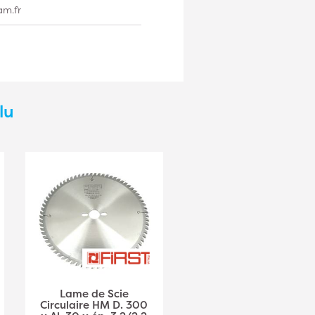
am.fr
lu
Lame de Scie
Lame de Scie
Circulaire HM D. 300
Circulaire HM D. 250 x