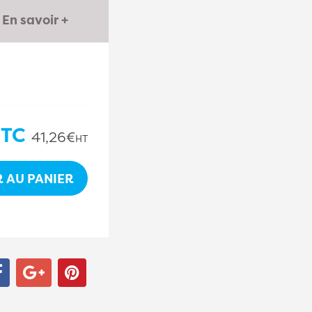
En savoir +
TC
41,26€
HT
 AU PANIER