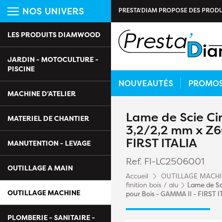
NOS UNIVERS
PRESTA'DIAM PROPOSE DES PRODU
LES PRODUITS DIAMWOOD
JARDIN - MOTOCULTURE -
PISCINE
NOUVEAUTÉS
PROMO
MACHINE D'ATELIER
Lame de Scie Cir
MATERIEL DE CHANTIER
3,2/2,2 mm x Z60
FIRST ITALIA
MANUTENTION - LEVAGE
Ref. FI-LC2506001
OUTILLAGE A MAIN
Accueil
OUTILLAGE MACH
finition bois / alu
Lame de Sci
OUTILLAGE MACHINE
pour Bois - GAMMA II - FIRST I
PLOMBERIE - SANITAIRE -