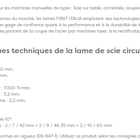
 sur les machines manuelles de type :
Scie sur table, combinée, toupie
ames du marché, les lames FIRST ITALIA emploient des technologies i
n gage de confiance quant à la performance et à la durabilité de l
es partant de la coupe de l'acier par machines laser, à la rectificati
.
es techniques de la lame de scie circu
250 mm.
0 mm.
 : 7000 Tr/min.
s : 3,2 mm.
ame : 2,2 mm.
ée 10°
.
s :
2 / 7 / 42 mm + 2 / 9 / 46,35 mm + 2 / 10 / 60 mm
.
rmes en vigueur (EN 847-1). Utilisez ce produit selon les consignes 