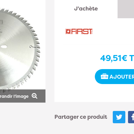
J'achète
49,51€
T
AJOUTER
randir l'image
Partager ce produit