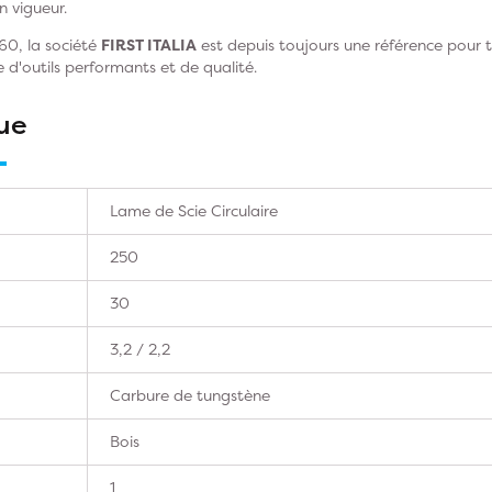
n vigueur.
60, la société
FIRST ITALIA
est depuis toujours une référence pour t
he d'outils performants et de qualité.
ue
Lame de Scie Circulaire
250
30
3,2 / 2,2
Carbure de tungstène
Bois
1