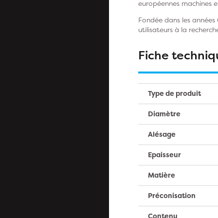
européennes machines e
Fondée dans les années 
utilisateurs à la recherc
Fiche techniq
Type de produit
Diamètre
Alésage
Epaisseur
Matière
Préconisation
Contenu