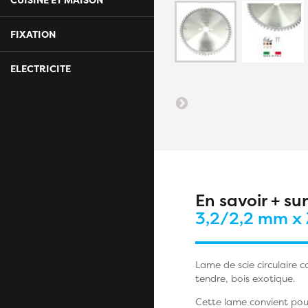
FIXATION
ELECTRICITE
En savoir + su
3,2/2,2 mm x 
Lame de scie circulaire c
tendre, bois exotique.
Cette lame convient pour