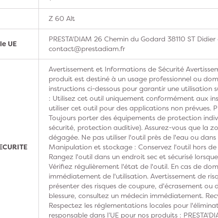
Z 60 Alt
PRESTA'DIAM 26 Chemin du Godard 38110 ST Didier d
le UE
contact@prestadiam.fr
Avertissement et Informations de Sécurité Avertissem
produit est destiné à un usage professionnel ou domes
instructions ci-dessous pour garantir une utilisation s
: Utilisez cet outil uniquement conformément aux ins
utiliser cet outil pour des applications non prévues. 
Toujours porter des équipements de protection indivi
sécurité, protection auditive). Assurez-vous que la z
dégagée. Ne pas utiliser l'outil près de l'eau ou dan
ECURITE
Manipulation et stockage : Conservez l'outil hors de
Rangez l'outil dans un endroit sec et sécurisé lorsque 
Vérifiez régulièrement l'état de l'outil. En cas de do
immédiatement de l'utilisation. Avertissement de risq
présenter des risques de coupure, d'écrasement ou d'
blessure, consultez un médecin immédiatement. Recy
Respectez les réglementations locales pour l'élimina
responsable dans l’UE pour nos produits : PRESTA'