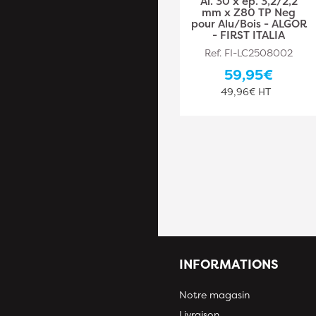
Al. 30 x ép. 2,5/1,6
Al. 30 x ép. 3,2/2,2
mm x Z40 Alt pour
mm x Z80 TP Neg
Bois - ELETH II - FIRST
pour Alu/Bois - ALGOR
ITALIA
- FIRST ITALIA
Ref. FI-LC1804002
Ref. FI-LC2508002
36,60€
59,95€
30,50€ HT
49,96€ HT
INFORMATIONS
Notre magasin
Livraison