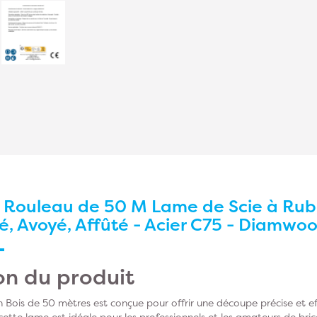
r
Rouleau de 50 M Lame de Scie à Ruba
, Avoyé, Affûté - Acier C75 - Diamwo
on du produit
Bois de 50 mètres est conçue pour offrir une découpe précise et eff
cette lame est idéale pour les professionnels et les amateurs de bri