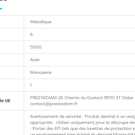
Métallique
6
5000
Acier
Menuiserie
1
PRESTA'DIAM 26 Chemin du Godard 38110 ST Didier d
le UE
contact@prestadiam.fr
Avertissement de sécurité : Produit destiné à un usag
appropriée : Utiliser uniquement pour la découpe de
: Porter des EPI tels que des lunettes de protection e
un environnement bien éclairé et dégagé.Manipulati