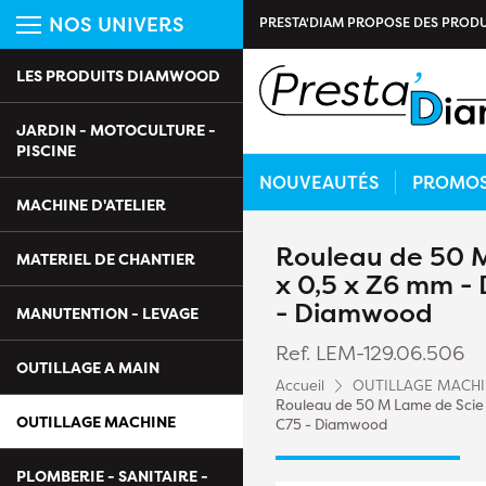
NOS UNIVERS
PRESTA'DIAM PROPOSE DES PRODU
LES PRODUITS DIAMWOOD
JARDIN - MOTOCULTURE -
PISCINE
NOUVEAUTÉS
PROMO
MACHINE D'ATELIER
Rouleau de 50 M
MATERIEL DE CHANTIER
x 0,5 x Z6 mm - 
- Diamwood
MANUTENTION - LEVAGE
Ref. LEM-129.06.506
OUTILLAGE A MAIN
Accueil
OUTILLAGE MACH
Rouleau de 50 M Lame de Scie à
OUTILLAGE MACHINE
C75 - Diamwood
PLOMBERIE - SANITAIRE -