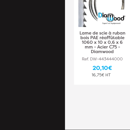
Lame de Scie à Ruban
Lame de scie à ruban
Bois PAE Réaffûtable
bois PAE réaffûtable
1490 x 6 x 0,5 x 4 mm
1060 x 10 x 0,6 x 6
- Acier C75 -
mm - Acier C75 -
Diamwood
Diamwood
Ref. DW-443444009
Ref. DW-443444000
27,10€
20,10€
22,58€ HT
16,75€ HT