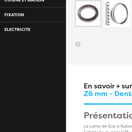
FIXATION
ELECTRICITE
En savoir + su
Z6 mm - Denté
Présentati
La Lame de Scie à Ruban 
Fabriquée en acier C75, 