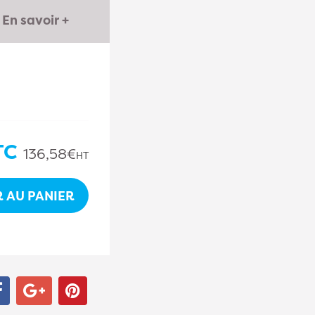
En savoir +
TC
136,58€
HT
 AU PANIER