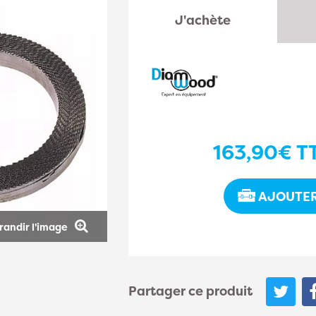
J'achète
163,90€
T
AJOUTER
randir l'image
Partager ce produit