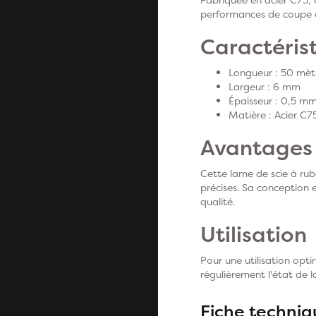
performances de coupe 
Caractérist
Longueur : 50 mèt
Largeur : 6 mm
Épaisseur : 0,5 m
Matière : Acier C7
Avantages
Cette lame de scie à ruba
précises. Sa conception 
qualité.
Utilisation
Pour une utilisation opti
régulièrement l'état de 
Fiche techniq