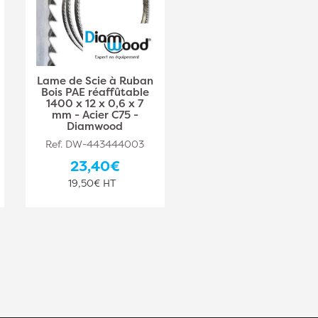
Lame de Scie à Ruban
Lame de Scie à Ruban
Bois PAE réaffûtable
Bois PAE Réaffûtable
1400 x 12 x 0,6 x 7
1400 x 15 x 0,6 x 7
mm - Acier C75 -
mm - Acier C75 -
Diamwood
Diamwood
Ref. DW-443444003
Ref. DW-443444004
23,40€
27,10€
19,50€ HT
22,58€ HT