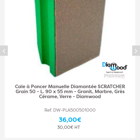
ée SCRATCHER
Cale à Poncer Manuelle Diamant
 Marbre, Grès
Grain 100 - L. 90 x 55 mm - Granit
ood
Cérame, Verre - Diamw
0
Ref. DW-PLA500501001
36,00€
30,00€ HT