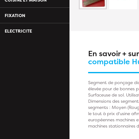
FIXATION
ELECTRICITE
En savoir + su
compatible H
Segment de ponçage diam
élevée pour de bonnes pe
Surfaceuse de sol. Utili
Dimensions des segments 
segments : Moyen (Rouge
le tout à prix d'usine afi
européennes machines en 
machines stationnaires d