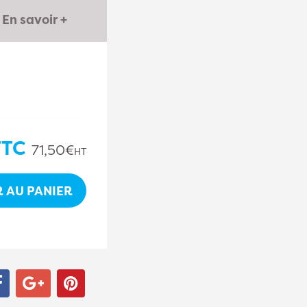
En savoir +
TC
71,50€
HT
 AU PANIER