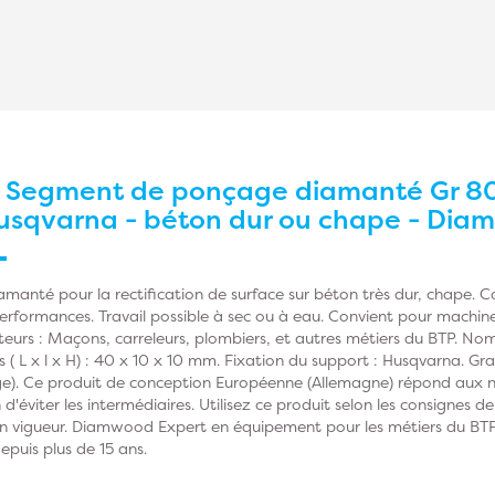
r
Segment de ponçage diamanté Gr 80 
usqvarna - béton dur ou chape - Di
anté pour la rectification de surface sur béton très dur, chape. 
rformances. Travail possible à sec ou à eau. Convient pour machine
sateurs : Maçons, carreleurs, plombiers, et autres métiers du BTP. No
( L x l x H) : 40 x 10 x 10 mm. Fixation du support : Husqvarna. Gra
). Ce produit de conception Européenne (Allemagne) répond aux n
n d'éviter les intermédiaires. Utilisez ce produit selon les consignes 
vigueur. Diamwood Expert en équipement pour les métiers du BTP ma
epuis plus de 15 ans.