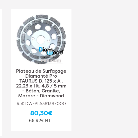
Plateau de Surfaçage
Plateau de Surfaçage
Diamanté Pro
Diamanté Pro AKILA
TAURUS D. 125 x Al.
D. 125 x Al. 22,23 x Ht.
22,23 x Ht. 4,8 / 5 mm
6 mm - Béton, Granite
- Béton, Granite,
- Diamwood
Marbre - Diamwood
Ref. DW-PLA381387001
Ref. DW-PLA381387000
68,50€
80,30€
57,08€ HT
66,92€ HT