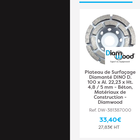
Plateau de Surfaçage
Plateau de Surfaçage
PCD GREEN GRINDER
Diamanté DINO D.
D.125 x Al.22,23 mm x
100 x Al. 22,23 x Ht.
6 PKD 4,5 mm -
4,8 / 5 mm - Béton,
Epoxy, Béton,
Matériaux de
Asphalte - Diamwood
Construction -
Diamwood
Ref. DW-PLA381387006
Ref. DW-381387000
198,10€
33,40€
165,08€ HT
27,83€ HT