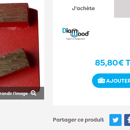
J'achète
85,80€
T
AJOUTER
randir l'image
Partager ce produit