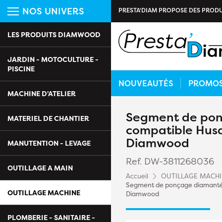
NOS UNIVERS
PRESTA'DIAM PROPOSE DES PRODU
LES PRODUITS DIAMWOOD
JARDIN - MOTOCULTURE -
PISCINE
NOUVEAUTÉS
PROMO
MACHINE D'ATELIER
Segment de pon
MATERIEL DE CHANTIER
compatible Husq
Diamwood
MANUTENTION - LEVAGE
Ref. DW-3811268036
OUTILLAGE A MAIN
Accueil
OUTILLAGE MACH
Segment de ponçage diamanté G
OUTILLAGE MACHINE
Diamwood
PLOMBERIE - SANITAIRE -