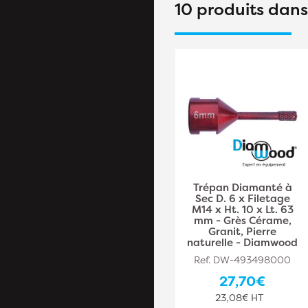
10 produits dan
Trépan Diamanté à
Trépan Diamanté à
Sec D. 35 x Filetage
Sec D. 6 x Filetage
M14 x Ht. 15 x Lt. 76
M14 x Ht. 10 x Lt. 63
mm - Grès Cérame,
mm - Grès Cérame,
Granit, Pierre
Granit, Pierre
Naturelle - Diamwood
naturelle - Diamwood
Ref. DW-493498009
Ref. DW-493498000
51,70€
27,70€
43,08€ HT
23,08€ HT