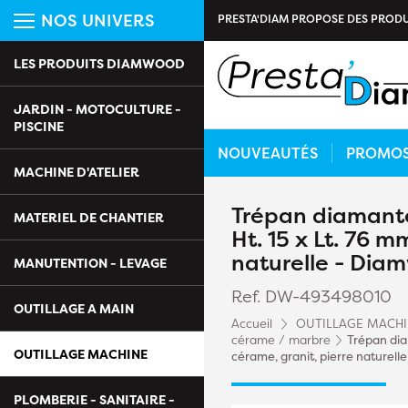
NOS UNIVERS
PRESTA'DIAM PROPOSE DES PRODU
LES PRODUITS DIAMWOOD
JARDIN - MOTOCULTURE -
PISCINE
NOUVEAUTÉS
PROMO
MACHINE D'ATELIER
Trépan diamanté
MATERIEL DE CHANTIER
Ht. 15 x Lt. 76 m
naturelle - Dia
MANUTENTION - LEVAGE
Ref. DW-493498010
OUTILLAGE A MAIN
Accueil
OUTILLAGE MACH
cérame / marbre
Trépan dia
OUTILLAGE MACHINE
cérame, granit, pierre naturel
PLOMBERIE - SANITAIRE -