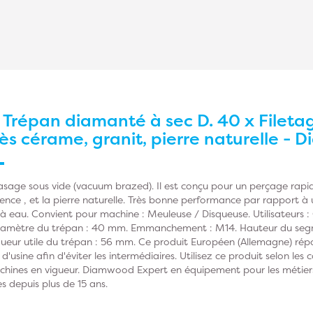
r
Trépan diamanté à sec D. 40 x Filetag
rès cérame, granit, pierre naturelle -
age sous vide (vacuum brazed). Il est conçu pour un perçage rapide
ïence , et la pierre naturelle. Très bonne performance par rapport à 
à eau. Convient pour machine : Meuleuse / Disqueuse. Utilisateurs : 
Diamètre du trépan : 40 mm. Emmanchement : M14. Hauteur du seg
ueur utile du trépan : 56 mm. Ce produit Européen (Allemagne) ré
 d'usine afin d'éviter les intermédiaires. Utilisez ce produit selon les
ines en vigueur. Diamwood Expert en équipement pour les métiers d
s depuis plus de 15 ans.