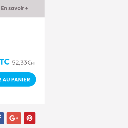
En savoir +
TC
52,33€
HT
 AU PANIER