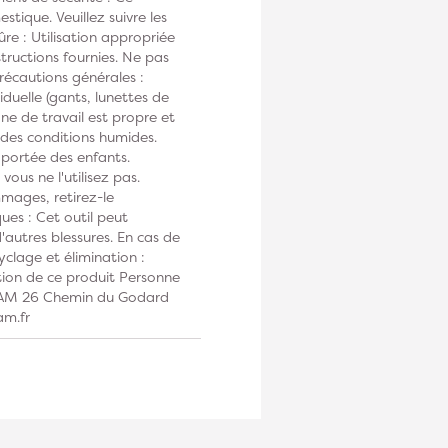
tique. Veuillez suivre les
ûre : Utilisation appropriée
tructions fournies. Ne pas
Précautions générales :
duelle (gants, lunettes de
one de travail est propre et
s des conditions humides.
 portée des enfants.
vous ne l'utilisez pas.
mmages, retirez-le
ues : Cet outil peut
autres blessures. En cas de
clage et élimination :
tion de ce produit Personne
DIAM 26 Chemin du Godard
am.fr