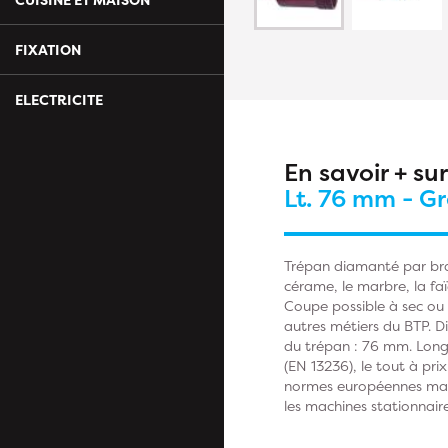
FIXATION
ELECTRICITE
En savoir + su
Lt. 76 mm - G
Trépan diamanté par bras
cérame, le marbre, la fa
Coupe possible à sec ou 
autres métiers du BTP. 
du trépan : 76 mm. Long
(EN 13236), le tout à prix
normes européennes mach
les machines stationnaire