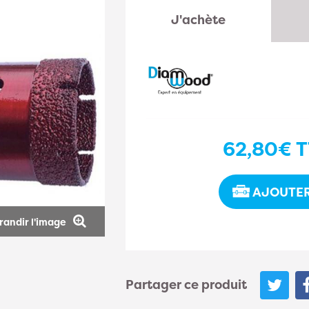
J'achète
62,80€
T
AJOUTER
randir l'image
Partager ce produit