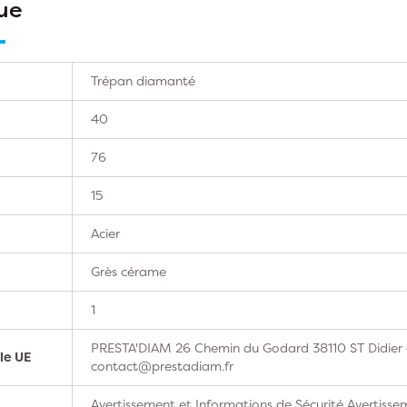
ue
Trépan diamanté
40
76
15
Acier
Grès cérame
1
PRESTA'DIAM 26 Chemin du Godard 38110 ST Didier d
le UE
contact@prestadiam.fr
Avertissement et Informations de Sécurité Avertissem