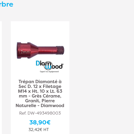
rbre
Trépan Diamanté à
Trépan Diamanté à
Sec D. 12 x Filetage
Sec D. 20 x Filetage
M14 x Ht. 10 x Lt. 63
M14 x Ht. 15 x Lt. 70
mm - Grès Cérame,
mm - Grès Cérame,
Granit, Pierre
Granit, Pierre
Naturelle - Diamwood
Naturelle - Diamwood
Ref. DW-493498003
Ref. DW-493498004
38,90€
46,30€
32,42€ HT
38,58€ HT