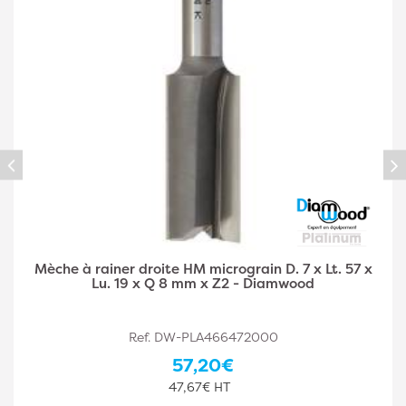
 x
Mèche à rainer droite HM micrograin D. 8 x Lt. 5
Lu. 19 x Q 8 mm x Z2 - Diamwood
Ref. DW-PLA466472001
57,30€
47,75€ HT