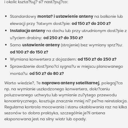
i okolic kszta?tuj? si? nast?puj?co:
Standardowy
monta? i ustawienie anteny
na balkonie lub
elewacji przy ?atwym dost?pie:
od 150 z? do 200 z?
Instalacja anteny
na dachu lub przy utrudnionym dost?pie z
u?yciem drabiny:
od 250 z? do 350 z?
Samo
ustawienie anteny
(strojenie) bez wymiany sprz?tu:
od 100 z? do 150 z?
Wymiana konwertera z dojazdem:
od 150 z? do 250 z?
Sprawdzenie dost?pno?ci sygna?u w miejscu planowanego
monta?u:
od 50 z? do 80 z?
Warto wiedzie?, ?e
naprawa anteny satelitarnej
, polegaj?ca
np. na wymianie uszkodzonego konwertera, dokr?ceniu
poluzowanego uchwytu lub wymianie zu?ytego przewodu
koncentrycznego, kosztuje znacznie mniej ni? pe?na reinstalacja.
Regularna kontrola mocowania i stanu okablowania raz na kilka
sezonów to dobra praktyka, szczególnie je?li antena
eksponowana jest na silny wiatr lub opady.