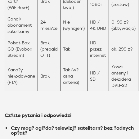
kart?
Brak
(dekoder
1080i
(zestaw)
(WiFiBox+)
twój)
Canal+
24
Nie
HD /
0–99 z?
abonament
miesi?ce
(wynajem)
4K UHD
(aktywacja)
satelitarny
Polsat Box
Brak
HD
GO (Evobox
(prepaid
Tak
przez
ok. 299 z?
Stream)
OTT)
internet
Koszt
Kana?y
Tak (w?
HD /
anteny i
niekodowane
Brak
asna
SD
dekodera
(FTA)
antena)
DVB-S2
Cz?ste pytania i odpowiedzi
Czy mog? ogl?da? telewizj? satelitarn? bez ?adnych
op?at?