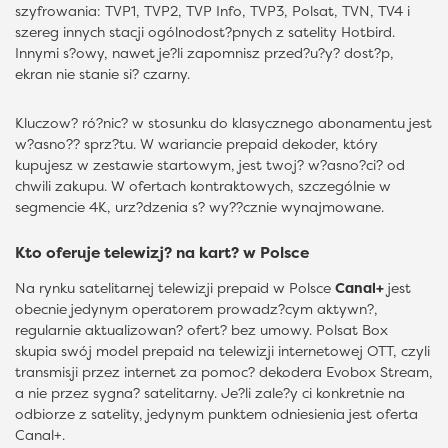
szyfrowania: TVP1, TVP2, TVP Info, TVP3, Polsat, TVN, TV4 i
szereg innych stacji ogólnodost?pnych z satelity Hotbird.
Innymi s?owy, nawet je?li zapomnisz przed?u?y? dost?p,
ekran nie stanie si? czarny.
Kluczow? ró?nic? w stosunku do klasycznego abonamentu jest
w?asno?? sprz?tu. W wariancie prepaid dekoder, który
kupujesz w zestawie startowym, jest twoj? w?asno?ci? od
chwili zakupu. W ofertach kontraktowych, szczególnie w
segmencie 4K, urz?dzenia s? wy??cznie wynajmowane.
Kto oferuje telewizj? na kart? w Polsce
Na rynku satelitarnej telewizji prepaid w Polsce
Canal+
jest
obecnie jedynym operatorem prowadz?cym aktywn?,
regularnie aktualizowan? ofert? bez umowy. Polsat Box
skupia swój model prepaid na telewizji internetowej OTT, czyli
transmisji przez internet za pomoc? dekodera Evobox Stream,
a nie przez sygna? satelitarny. Je?li zale?y ci konkretnie na
odbiorze z satelity, jedynym punktem odniesienia jest oferta
Canal+.