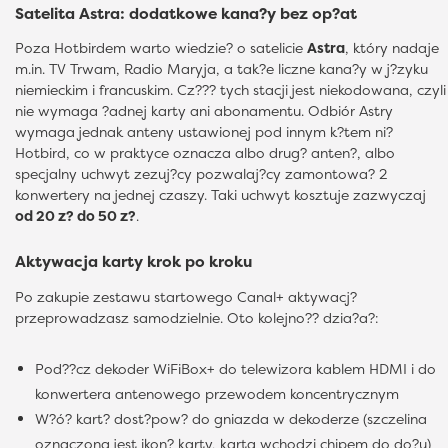
Satelita Astra: dodatkowe kana?y bez op?at
Poza Hotbirdem warto wiedzie? o satelicie
Astra
, który nadaje
m.in. TV Trwam, Radio Maryja, a tak?e liczne kana?y w j?zyku
niemieckim i francuskim. Cz??? tych stacji jest niekodowana, czyli
nie wymaga ?adnej karty ani abonamentu. Odbiór Astry
wymaga jednak anteny ustawionej pod innym k?tem ni?
Hotbird, co w praktyce oznacza albo drug? anten?, albo
specjalny uchwyt zezuj?cy pozwalaj?cy zamontowa? 2
konwertery na jednej czaszy. Taki uchwyt kosztuje zazwyczaj
od 20 z? do 50 z?
.
Aktywacja karty krok po kroku
Po zakupie zestawu startowego Canal+ aktywacj?
przeprowadzasz samodzielnie. Oto kolejno?? dzia?a?:
Pod??cz dekoder WiFiBox+ do telewizora kablem HDMI i do
konwertera antenowego przewodem koncentrycznym
W?ó? kart? dost?pow? do gniazda w dekoderze (szczelina
oznaczona jest ikon? karty, karta wchodzi chipem do do?u)