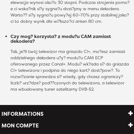
elewacja wynosi oko?o 30 stopni. Podczas strojenia pomo?
e ci wska?nik si?y sygna?u dost?pny w menu dekodera.
Warto?? si?y sygna?u powy?ej 60–70% przy stabilnej jako?
ci to dobry wynik dla wi?kszo?ci anten 80 cm.
Czy mog? korzysta? z modu?u CAM zamiast
dekodera?
Tak, je?li twój telewizor ma gniazdo CI+, mo?esz zamiast
oddzielnego dekodera u?y? modu?u CAM ECP
oferowanego przez Canal+. Modu? wk?ada si? do gniazda
CI+ telewizora i podpina do niego kart? dost?pow?. To
rozwi?zanie sprawdza si? wtedy, gdy chcesz ograniczy?
liczb? urz?dze? pod??czonych do telewizora, a telewizor
ma wbudowany tuner satelitarny DVB-S2.
INFORMATIONS
MON COMPTE