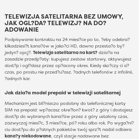
TELEWIZJA SATELITARNA BEZ UMOWY,
JAK OGL?DA? TELEWIZJ? NA DO?
ADOWANIE
Podpisywanie kontraktu na 24 miesi?ce po to, ?eby odebra?
kilkadziesi?t kana?ów w jako?ci HD, dawno przesta?o by?
jedyn? opcj?.
Telewizja satelitarna na kart?
dzia?a na
zasadzie przedp?aty: kupujesz zestaw startowy, aktywujesz
dost?p i ogl?dasz przez op?acony okres. Kiedy sko?czy ci si?
czas, po prostu nie przed?u?asz. ?adnych telefonów z infolinii,
?adnych kar.
Jak dzia?a model prepaid w telewizji satelitarnej
Mechanizm jest bli?niaczo podobny do telefonicznej karty
SIM na prepaid: wp?acasz okre?lon? kwot? z góry i dostajesz
dost?p do wybranych kana?ów przez z góry ustalony czas,
zazwyczaj miesi?c, 3 miesi?ce, pó? roku albo rok. Po wyga?ni?
ciu dost?pu do p?atnych pakietów twój sprz?t nadal odbiera
kana?y niekodowane
, czyli stacje nadawane bez