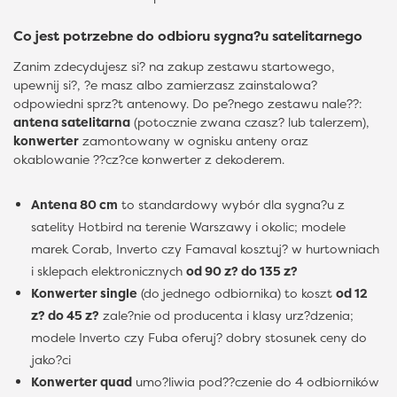
Co jest potrzebne do odbioru sygna?u satelitarnego
Zanim zdecydujesz si? na zakup zestawu startowego,
upewnij si?, ?e masz albo zamierzasz zainstalowa?
odpowiedni sprz?t antenowy. Do pe?nego zestawu nale??:
antena satelitarna
(potocznie zwana czasz? lub talerzem),
konwerter
zamontowany w ognisku anteny oraz
okablowanie ??cz?ce konwerter z dekoderem.
Antena 80 cm
to standardowy wybór dla sygna?u z
satelity Hotbird na terenie Warszawy i okolic; modele
marek Corab, Inverto czy Famaval kosztuj? w hurtowniach
i sklepach elektronicznych
od 90 z? do 135 z?
Konwerter single
(do jednego odbiornika) to koszt
od 12
z? do 45 z?
zale?nie od producenta i klasy urz?dzenia;
modele Inverto czy Fuba oferuj? dobry stosunek ceny do
jako?ci
Konwerter quad
umo?liwia pod??czenie do 4 odbiorników