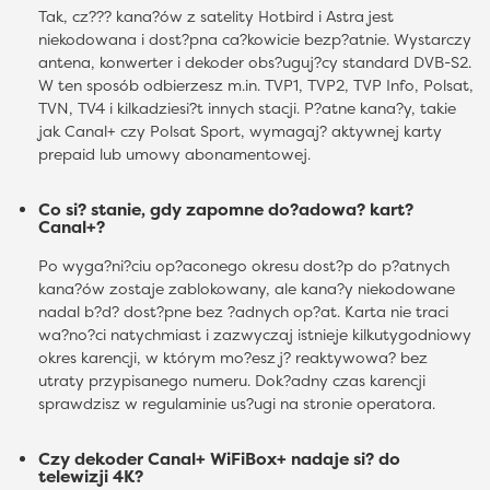
Tak, cz??? kana?ów z satelity Hotbird i Astra jest
niekodowana i dost?pna ca?kowicie bezp?atnie. Wystarczy
antena, konwerter i dekoder obs?uguj?cy standard DVB-S2.
W ten sposób odbierzesz m.in. TVP1, TVP2, TVP Info, Polsat,
TVN, TV4 i kilkadziesi?t innych stacji. P?atne kana?y, takie
jak Canal+ czy Polsat Sport, wymagaj? aktywnej karty
prepaid lub umowy abonamentowej.
Co si? stanie, gdy zapomne do?adowa? kart?
Canal+?
Po wyga?ni?ciu op?aconego okresu dost?p do p?atnych
kana?ów zostaje zablokowany, ale kana?y niekodowane
nadal b?d? dost?pne bez ?adnych op?at. Karta nie traci
wa?no?ci natychmiast i zazwyczaj istnieje kilkutygodniowy
okres karencji, w którym mo?esz j? reaktywowa? bez
utraty przypisanego numeru. Dok?adny czas karencji
sprawdzisz w regulaminie us?ugi na stronie operatora.
Czy dekoder Canal+ WiFiBox+ nadaje si? do
telewizji 4K?