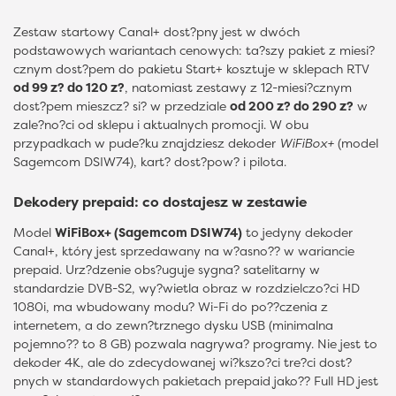
Zestaw startowy Canal+ dost?pny jest w dwóch
podstawowych wariantach cenowych: ta?szy pakiet z miesi?
cznym dost?pem do pakietu Start+ kosztuje w sklepach RTV
od 99 z? do 120 z?
, natomiast zestawy z 12-miesi?cznym
dost?pem mieszcz? si? w przedziale
od 200 z? do 290 z?
w
zale?no?ci od sklepu i aktualnych promocji. W obu
przypadkach w pude?ku znajdziesz dekoder
WiFiBox+
(model
Sagemcom DSIW74), kart? dost?pow? i pilota.
Dekodery prepaid: co dostajesz w zestawie
Model
WiFiBox+ (Sagemcom DSIW74)
to jedyny dekoder
Canal+, który jest sprzedawany na w?asno?? w wariancie
prepaid. Urz?dzenie obs?uguje sygna? satelitarny w
standardzie DVB-S2, wy?wietla obraz w rozdzielczo?ci HD
1080i, ma wbudowany modu? Wi-Fi do po??czenia z
internetem, a do zewn?trznego dysku USB (minimalna
pojemno?? to 8 GB) pozwala nagrywa? programy. Nie jest to
dekoder 4K, ale do zdecydowanej wi?kszo?ci tre?ci dost?
pnych w standardowych pakietach prepaid jako?? Full HD jest