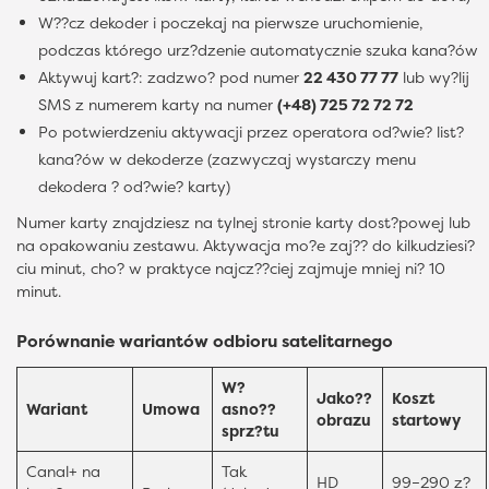
W??cz dekoder i poczekaj na pierwsze uruchomienie,
podczas którego urz?dzenie automatycznie szuka kana?ów
Aktywuj kart?: zadzwo? pod numer
22 430 77 77
lub wy?lij
SMS z numerem karty na numer
(+48) 725 72 72 72
Po potwierdzeniu aktywacji przez operatora od?wie? list?
kana?ów w dekoderze (zazwyczaj wystarczy menu
dekodera ? od?wie? karty)
Numer karty znajdziesz na tylnej stronie karty dost?powej lub
na opakowaniu zestawu. Aktywacja mo?e zaj?? do kilkudziesi?
ciu minut, cho? w praktyce najcz??ciej zajmuje mniej ni? 10
minut.
Porównanie wariantów odbioru satelitarnego
W?
Jako??
Koszt
Wariant
Umowa
asno??
obrazu
startowy
sprz?tu
Canal+ na
Tak
HD
99–290 z?