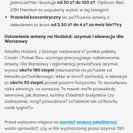
jednocze?nie i kosztuje
od 30 z? do 100 z?
; Opticum Red
03H Premium to popularny wybór w tej kategorii
Przewód koncentryczny
do po??czenia anteny z
dekoderem to koszt
od 2,50 z? do 4 z? za metr bie??cy
Ustawienie anteny na Hotbird: azymut i elewacja dla
Warszawy
Satelita Hotbird, z którego nadawane s? polskie pakiety
Canal+ i Polsat Box, wymaga precyzyjnego nakierowania
anteny. Dla Warszawy i aglomeracji prawid?owy azymut
wynosi
oko?o 190 stopni
(nieznacznie na po?udnie od
kierunku po?udnikowego, lekko w stron? zachodu), a elewacja
to
oko?o 30 stopni
ponad poziom horyzontu. To stosunkowo
niska elewacja, co oznacza, ?e nawet ma?e przeszkody
terenowe, jak drzewa, kominy s?siednich budynków czy
zadaszenia, mog? powodowa? os?abienie lub ca?kowity
zanik sygna?u.
Przed wyborem miejsca na
monta? anteny satelitarnej
warto sprawdzi?, czy w linii wyznaczonej przez azymut 190