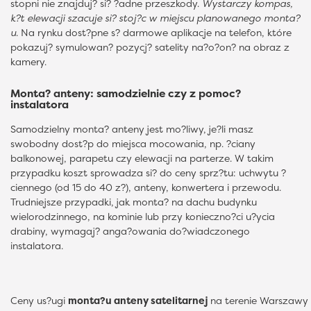
stopni nie znajduj? si? ?adne przeszkody.
Wystarczy kompas,
k?t elewacji szacuje si? stoj?c w miejscu planowanego monta?
u
. Na rynku dost?pne s? darmowe aplikacje na telefon, które
pokazuj? symulowan? pozycj? satelity na?o?on? na obraz z
kamery.
Monta? anteny: samodzielnie czy z pomoc?
instalatora
Samodzielny monta? anteny jest mo?liwy, je?li masz
swobodny dost?p do miejsca mocowania, np. ?ciany
balkonowej, parapetu czy elewacji na parterze. W takim
przypadku koszt sprowadza si? do ceny sprz?tu: uchwytu ?
ciennego (od 15 do 40 z?), anteny, konwertera i przewodu.
Trudniejsze przypadki, jak monta? na dachu budynku
wielorodzinnego, na kominie lub przy konieczno?ci u?ycia
drabiny, wymagaj? anga?owania do?wiadczonego
instalatora.
Ceny us?ugi
monta?u anteny satelitarnej
na terenie Warszawy