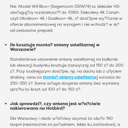
Nie. Model WiFiBox+ (Sagemcom DSIW74) to dekoder HD
obs?uguj?cy rozdzielczo?? do 1080i. Dekodery 4K Canal+,
czyli Ultrabox+ 4K i Dualbox+ 4K, s? dost?pne wy??cznie w
ofercie abonamentowej na wynajem i nie wchodz? w sk?
ad zestawów prepaid.
Ile kosztuje monta? anteny satelitarnej w
Warszawie?
Standardowe ustawienie anteny satelitarnej na balkonie
lub elewacji budynku kosztuje zazwyczaj od 150 z? do 200
z?. Przy trudniejszym dost?pie, np. na dachu lub z u?yciem
drabiny, cena za
monta? anteny satelitarnej
wzrasta do
250–350 z?. Sama us?uga strojenia anteny bez wymiany
sprz?tu to koszt od 100 z? do 150 z?.
Jak sprawdzi?, czy antena jest w?a?ciwie
nakierowana na Hotbird?
Dla Warszawy i okolic w?a?ciwy azymut to oko?o 190
stopni (nieznacznie za po?udniem, lekko ku zachodowi), a