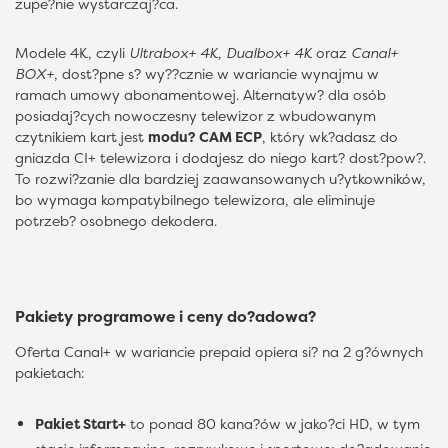
zupe?nie wystarczaj?ca.
Modele 4K, czyli
Ultrabox+ 4K
,
Dualbox+ 4K
oraz
Canal+
BOX+
, dost?pne s? wy??cznie w wariancie wynajmu w
ramach umowy abonamentowej. Alternatyw? dla osób
posiadaj?cych nowoczesny telewizor z wbudowanym
czytnikiem kart jest
modu? CAM ECP
, który wk?adasz do
gniazda CI+ telewizora i dodajesz do niego kart? dost?pow?.
To rozwi?zanie dla bardziej zaawansowanych u?ytkowników,
bo wymaga kompatybilnego telewizora, ale eliminuje
potrzeb? osobnego dekodera.
Pakiety programowe i ceny do?adowa?
Oferta Canal+ w wariancie prepaid opiera si? na 2 g?ównych
pakietach:
Pakiet Start+
to ponad 80 kana?ów w jako?ci HD, w tym