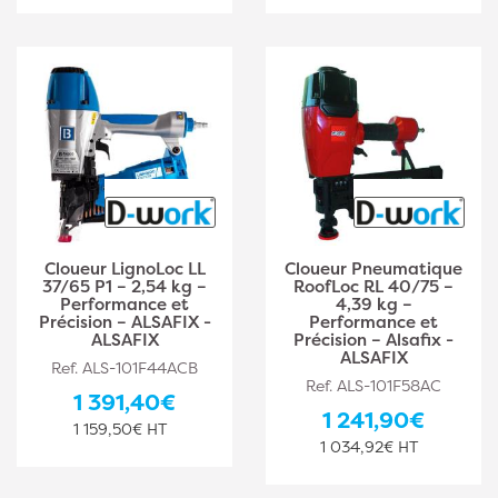
Cloueur LignoLoc LL
Cloueur Pneumatique
37/65 P1 – 2,54 kg –
RoofLoc RL 40/75 –
Performance et
4,39 kg –
Précision – ALSAFIX -
Performance et
ALSAFIX
Précision – Alsafix -
ALSAFIX
Ref. ALS-101F44ACB
Ref. ALS-101F58AC
1 391,40€
1 241,90€
1 159,50€ HT
1 034,92€ HT