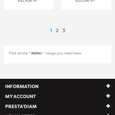
692,42€ HT
623,33€ HT
1
2
3
Find all the "
Nailer
" range you need here.
INFORMATION
MY ACCOUNT
PRESTA'DIAM