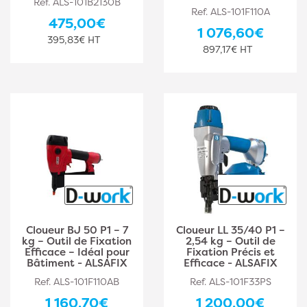
Ref. ALS-101B2130B
Ref. ALS-101F110A
475,00€
1 076,60€
395,83€ HT
897,17€ HT
Cloueur BJ 50 P1 – 7
Cloueur LL 35/40 P1 –
kg – Outil de Fixation
2,54 kg – Outil de
Efficace – Idéal pour
Fixation Précis et
Bâtiment - ALSAFIX
Efficace - ALSAFIX
Ref. ALS-101F110AB
Ref. ALS-101F33PS
1 160,70€
1 200,00€