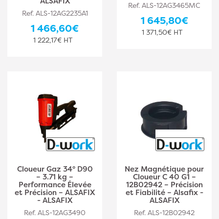
ALSAFIX
Ref. ALS-12AG3465MC
Ref. ALS-12AG2235A1
1 645,80€
1 466,60€
1 371,50€ HT
1 222,17€ HT
Cloueur Gaz 34° D90
Nez Magnétique pour
– 3.71 kg –
Cloueur C 40 G1 –
Performance Élevée
12B02942 – Précision
et Précision – ALSAFIX
et Fiabilité – Alsafix -
- ALSAFIX
ALSAFIX
Ref. ALS-12AG3490
Ref. ALS-12B02942