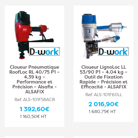
Cloueur Pneumatique
Cloueur LignoLoc LL
RoofLoc RL 40/75 P1 –
53/90 P1 – 4.04 kg –
4,39 kg –
Outil de Fixation
Performance et
Rapide – Précision et
Précision – Alsafix -
Efficacité - ALSAFIX
ALSAFIX
Ref. ALS-101F60LL
Ref. ALS-101F58ACB
2 016,90€
1 392,60€
1 680,75€ HT
1 160,50€ HT