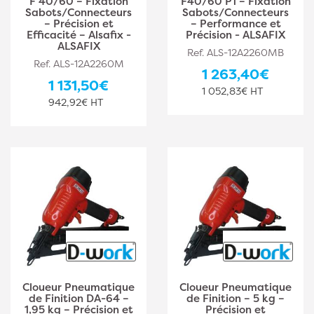
F 40/60 – Fixation
F40/60 P1 – Fixation
Sabots/Connecteurs
Sabots/Connecteurs
– Précision et
– Performance et
Efficacité – Alsafix -
Précision - ALSAFIX
ALSAFIX
Ref. ALS-12A2260MB
Ref. ALS-12A2260M
1 263,40€
1 131,50€
1 052,83€ HT
942,92€ HT
Cloueur Pneumatique
Cloueur Pneumatique
de Finition DA-64 –
de Finition – 5 kg –
1,95 kg – Précision et
Précision et