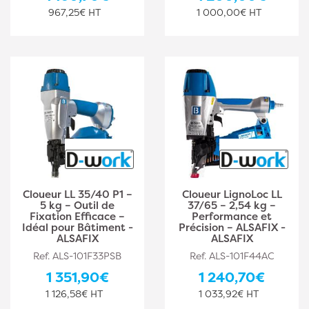
967,25€ HT
1 000,00€ HT
Cloueur LL 35/40 P1 –
Cloueur LignoLoc LL
5 kg – Outil de
37/65 – 2,54 kg –
Fixation Efficace –
Performance et
Idéal pour Bâtiment -
Précision – ALSAFIX -
ALSAFIX
ALSAFIX
Ref. ALS-101F33PSB
Ref. ALS-101F44AC
1 351,90€
1 240,70€
1 126,58€ HT
1 033,92€ HT