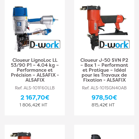
Cloueur LignoLoc LL
Cloueur J-50 SVN P2
53/90 P1 – 4.04 kg –
– Box 1 – Performant
Performance et
et Pratique – Idéal
Précision – ALSAFIX -
pour les Travaux de
ALSAFIX
Fixation - ALSAFIX
Ref. ALS-101F60LLB
Ref. ALS-101SGN40AB
2 167,70€
978,50€
1 806,42€ HT
815,42€ HT