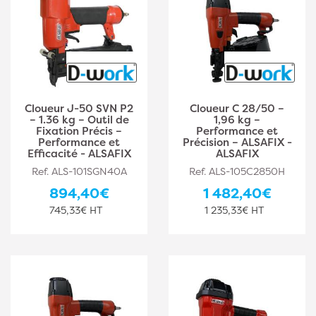
Cloueur J-50 SVN P2
Cloueur C 28/50 –
– 1.36 kg – Outil de
1,96 kg –
Fixation Précis –
Performance et
Performance et
Précision – ALSAFIX -
Efficacité - ALSAFIX
ALSAFIX
Ref. ALS-101SGN40A
Ref. ALS-105C2850H
894,40€
1 482,40€
745,33€ HT
1 235,33€ HT