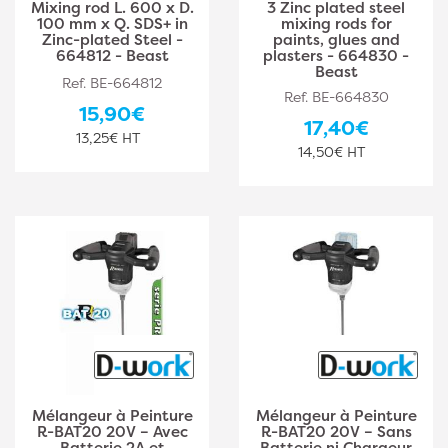
Mixing rod L. 600 x D.
3 Zinc plated steel
100 mm x Q. SDS+ in
mixing rods for
Zinc-plated Steel -
paints, glues and
664812 - Beast
plasters - 664830 -
Beast
Ref. BE-664812
Ref. BE-664830
15,90€
17,40€
13,25€ HT
14,50€ HT
Mélangeur à Peinture
Mélangeur à Peinture
R-BAT20 20V – Avec
R-BAT20 20V – Sans
Batterie 2A et
Batterie ni Chargeur