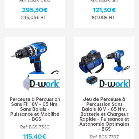
Ref. BGS-70913
Ref. BGS-7361
295,30€
121,30€
246,08€ HT
101,08€ HT
Perceuse à Percussion
Jeu de Perceuse à
Sans Fil 18V - 65 Nm,
Percussion Sans
Sans Balais -
Balais 18 V - 65 Nm,
Puissance et Mobilité
Batterie et Chargeur
- BGS
Rapide - Puissance et
Autonomie Optimales
Ref. BGS-7360
- BGS
115,40€
Ref. BGS-7397