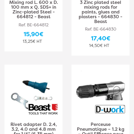
Mixing rod L. 600 x D.
3 Zinc plated steel
100 mm x Q. SDS+ in
mixing rods for
Zinc-plated Steel -
paints, glues and
664812 - Beast
plasters - 664830 -
Beast
Ref. BE-664812
Ref. BE-664830
15,90€
17,40€
13,25€ HT
14,50€ HT
Rivet adapter D. 2.4,
Perceuse
3.2, 4.0 and 4.8 mm
Pneumatique – 1.2 kg
for 1/4" (6.35 mm)
– Outil Efficace pour