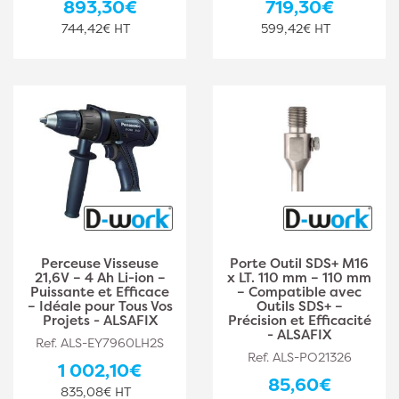
893,30€
719,30€
744,42€ HT
599,42€ HT
Perceuse Visseuse
Porte Outil SDS+ M16
21,6V – 4 Ah Li-ion –
x LT. 110 mm – 110 mm
Puissante et Efficace
– Compatible avec
– Idéale pour Tous Vos
Outils SDS+ –
Projets - ALSAFIX
Précision et Efficacité
- ALSAFIX
Ref. ALS-EY7960LH2S
Ref. ALS-PO21326
1 002,10€
85,60€
835,08€ HT