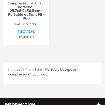
Compresseur d Air sur
Batterie -
25,7x8,9x36,5 cm -
Portable et Sans Fil -
BGS
Ref. BGS-3380
130,10€
108,42€ HT
Here you'll find all the "
Portable backpack
compressors
" you need.
INFORMATION