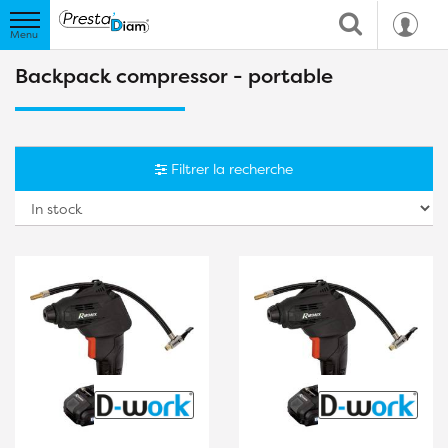
Backpack compressor - portable
Filtrer la recherche
So
b