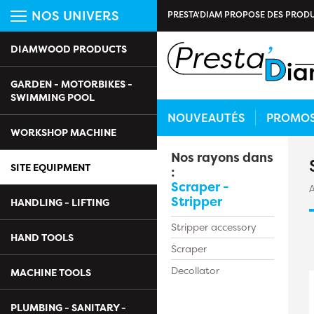
NOS UNIVERS
PRESTA'DIAM PROPOSE DES PRODU
DIAMWOOD PRODUCTS
GARDEN - MOTORBIKES -
SWIMMING POOL
NOUVEAUTÉS
PROMO
WORKSHOP MACHINE
Nos rayons dans
SITE EQUIPMENT
:
Scraper -
A
Stripper
HANDLING - LIFTING
Stripper accessory
HAND TOOLS
Scraper
Decollator
MACHINE TOOLS
PLUMBING - SANITARY -