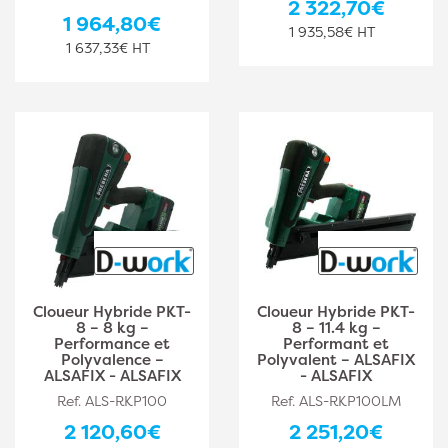
2 322,70€
1 964,80€
1 935,58€ HT
1 637,33€ HT
Cloueur Hybride PKT-
Cloueur Hybride PKT-
8 – 8 kg –
8 – 11.4 kg –
Performance et
Performant et
Polyvalence –
Polyvalent – ALSAFIX
ALSAFIX - ALSAFIX
- ALSAFIX
Ref. ALS-RKP100
Ref. ALS-RKP100LM
2 120,60€
2 251,20€