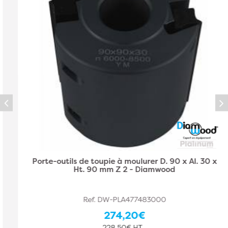
Porte-outils de toupie à moulurer D. 90 x Al. 30 x
Ht. 90 mm Z 2 - Diamwood
Ref. DW-PLA477483000
274,20€
228,50€ HT