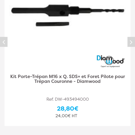
our
Kit Porte-Trépan M16 x Q. 6 Pans Hexagonal e
Foret Pilote pour Trépan Couronne - Diamwoo
Ref. DW-493494001
28,80€
24,00€ HT