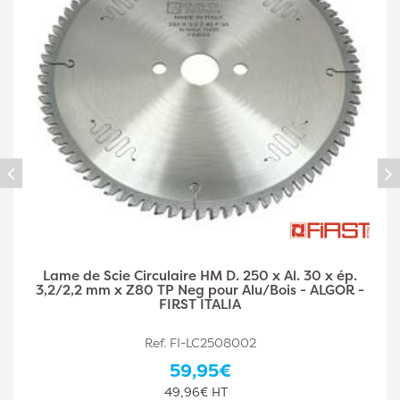
Lame de Scie Circulaire HM D. 216 x Al. 30 x ép.
3,0/2,0 mm x Z60 TP Neg pour Alu/Bois - ALGOR -
FIRST ITALIA
Ref. FI-LC2166006
52,31€
43,59€ HT