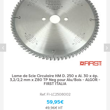
Lame de Scie Circulaire HM D. 216 x Al. 30 x ép.
3,0/2,0 mm x Z60 TP Neg pour Alu/Bois - ALGOR -
FIRST ITALIA
Ref. FI-LC2166006
52,31€
43,59€ HT