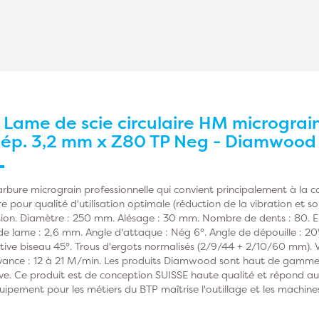
r
Lame de scie circulaire HM micrograi
x ép. 3,2 mm x Z80 TP Neg - Diamwood
carbure micrograin professionnelle qui convient principalement à la
re pour qualité d'utilisation optimale (réduction de la vibration et 
tion. Diamètre : 250 mm. Alésage : 30 mm. Nombre de dents : 80. Epa
e lame : 2,6 mm. Angle d'attaque : Nég 6°. Angle de dépouille : 20
ive biseau 45°. Trous d'ergots normalisés (2/9/44 + 2/10/60 mm). V
avance : 12 à 21 M/min. Les produits Diamwood sont haut de gamme 
sive. Ce produit est de conception SUISSE haute qualité et répond a
ement pour les métiers du BTP maîtrise l'outillage et les machines