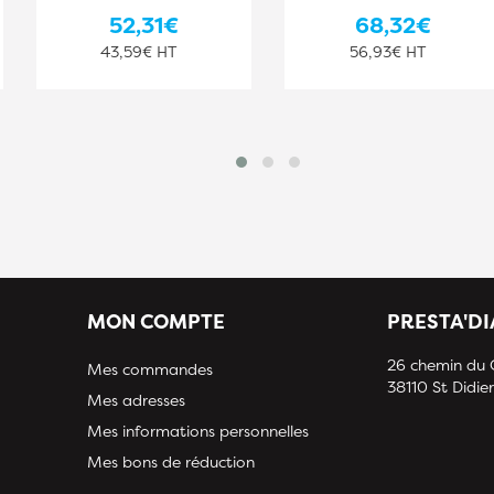
52,31€
68,32€
43,59€ HT
56,93€ HT
MON COMPTE
PRESTA'D
26 chemin du
Mes commandes
38110 St Didier
Mes adresses
Mes informations personnelles
Mes bons de réduction