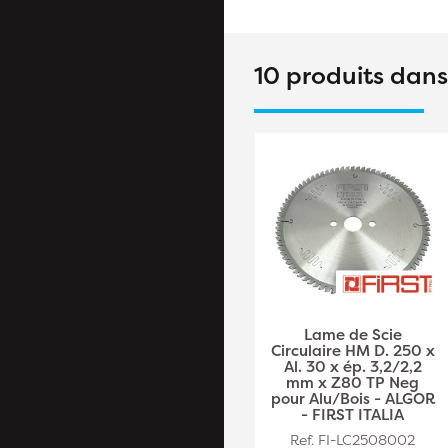
10 produits dan
Lame de Scie
Lame de Scie
Circulaire HM D. 180 x
Circulaire HM D. 250 x
Al. 30 x ép. 2,5/1,6
Al. 30 x ép. 3,2/2,2
mm x Z40 Alt pour
mm x Z80 TP Neg
Bois - ELETH II - FIRST
pour Alu/Bois - ALGOR
ITALIA
- FIRST ITALIA
Ref. FI-LC1804002
Ref. FI-LC2508002