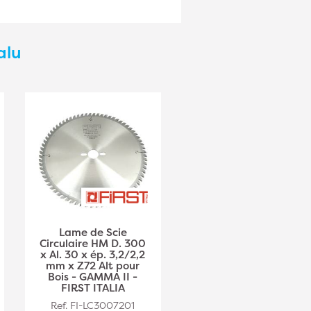
alu
Lame de Scie
Lame de Scie
Circulaire HM D. 300
Circulaire HM D. 250 x
x Al. 30 x ép. 3,2/2,2
Al. 30 x ép. 3,2/2,2
mm x Z72 Alt pour
mm x Z60 Alt pour
Bois - GAMMA II -
Bois - GAMMA II -
FIRST ITALIA
FIRST ITALIA
Ref. FI-LC3007201
Ref. FI-LC2506001