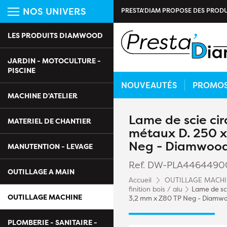
NOS UNIVERS
PRESTA'DIAM PROPOSE DES PRODU
LES PRODUITS DIAMWOOD
JARDIN - MOTOCULTURE -
PISCINE
NOUVEAUTÉS
PROMO
MACHINE D'ATELIER
Lame de scie cir
MATERIEL DE CHANTIER
métaux D. 250 x 
Neg - Diamwoo
MANUTENTION - LEVAGE
Ref. DW-PLA4464490
OUTILLAGE A MAIN
Accueil
OUTILLAGE MACH
finition bois / alu
Lame de sci
OUTILLAGE MACHINE
3,2 mm x Z80 TP Neg - Diamw
PLOMBERIE - SANITAIRE -