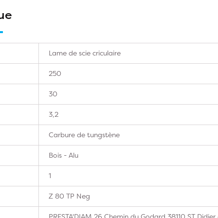
ue
Lame de scie criculaire
250
30
3,2
Carbure de tungstène
Bois - Alu
1
Z 80 TP Neg
PRESTA'DIAM 26 Chemin du Godard 38110 ST Didier d