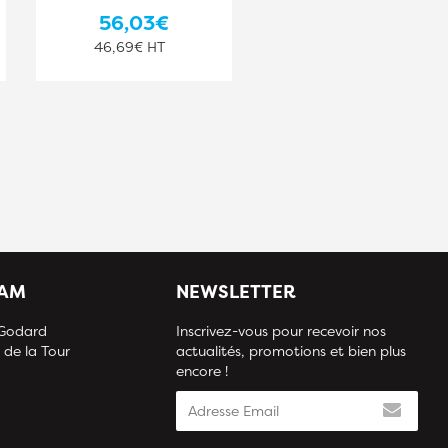
56,03€
49,51€
46,69€ HT
41,26€ HT
IAM
NEWSLETTER
 Godard
Inscrivez-vous pour recevoir nos
 de la Tour
actualités, promotions et bien plus
encore !