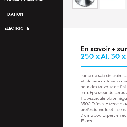
FIXATION
ELECTRICITE
En savoir + su
250 x Al. 30 
Lame de scie circulaire 
et aluminium. Rivets cuiv
pour des travaux de fini
mm. Epaisseur du corps d
Trapézoïdale plate négat
5300 Tr/min. Vitesse d'
professionnelle et inten
Diamwood Expert en équip
15 ans.