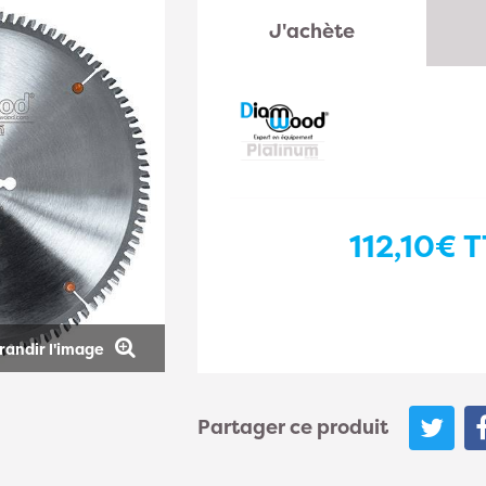
J'achète
112,10€
T
randir l'image
Partager ce produit