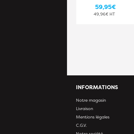
36,60€
59,95€
30,50€ HT
49,96€ HT
INFORMATIONS
Notre magasin
Livraison
Mentions légales
C.G.V.
Notre société