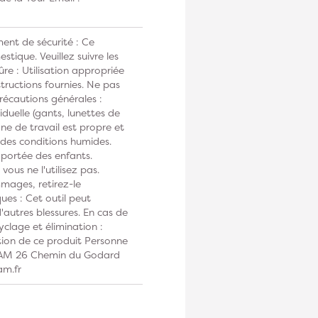
ent de sécurité : Ce
tique. Veuillez suivre les
ûre : Utilisation appropriée
tructions fournies. Ne pas
Précautions générales :
duelle (gants, lunettes de
one de travail est propre et
s des conditions humides.
 portée des enfants.
vous ne l'utilisez pas.
mmages, retirez-le
ues : Cet outil peut
autres blessures. En cas de
clage et élimination :
tion de ce produit Personne
DIAM 26 Chemin du Godard
am.fr