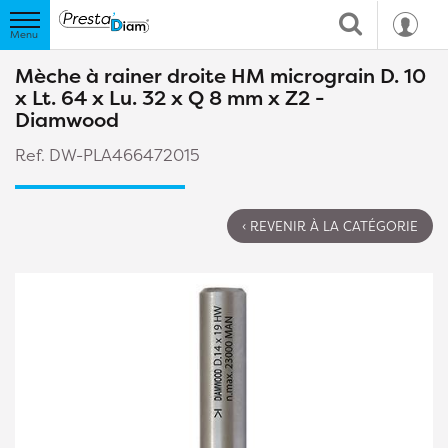
Mèche à rainer droite HM micrograin D. 10
x Lt. 64 x Lu. 32 x Q 8 mm x Z2 -
Diamwood
Ref. DW-PLA466472015
‹ REVENIR À LA CATÉGORIE